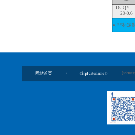
DCQ
20-0.6
可非标定
{sdcms:r
网站首页
{$rp[catename]}