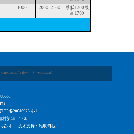
1000
2000 2160
最低1200最
高1700
_dimx:sonid" auto="j" }
{/sdcms:rp}
6700831
03邹
苏ICP备20040926号-1
阳村新华工业园
有限公司 技术支持：维联科技