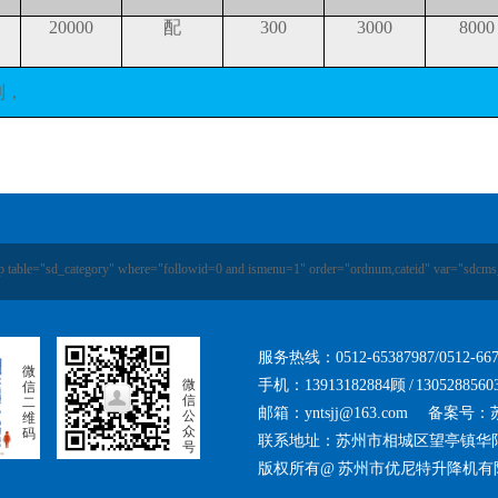
Y
20000
配
300
3000
8000
制，
p table="sd_category" where="followid=0 and ismenu=1" order="ordnum,cateid" var="sdcms
服务热线：0512-65387987/0512-6
微
微
手机：13913182884顾 / 130528856
信
信
二
邮箱：
yntsjj@163.com
备案号：
公
维
众
码
联系地址：苏州市相城区望亭镇华
号
版权所有@ 苏州市优尼特升降机