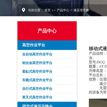
当前位置：
首页
» >
产品中心
>
液压登车桥
产品中心
高空作业平台
移动式液
产品说明：
全自动高空作业平台
业。
型号
:DCQ
铝合金高空作业平台
载重：
6T 8
升降高度：
套缸式高空作业平台
平台总长：
优势：仅需
车载式高空作业平台
减少
无需接
自行式高空作业平台
此设备为常
剪叉式高空作业平台
固定式液压升降台