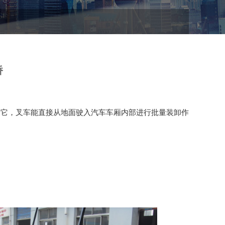
桥
了它，叉车能直接从地面驶入汽车车厢内部进行批量装卸作